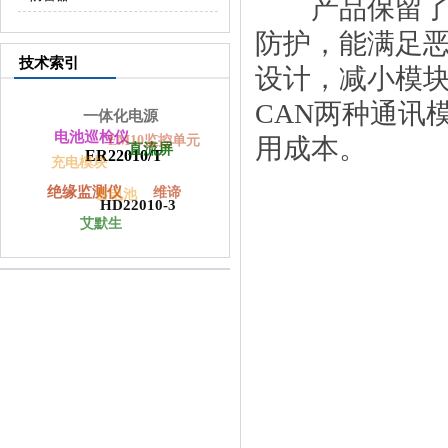
产品保留了前
防护，能满足
技术索引
设计，减小模块
CAN两种通讯
一体化电源
电池巡检仪
用成本。
EM10监控单元
直流屏
ER22010/T
充电模块
绝缘监测仪
维谛
蓄电池
HD22010-3
艾默生