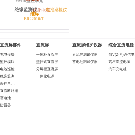
EM10监控单元
绝缘监测仪
电池巡检仪
一体化电源
维谛
ER22010/T
直流屏部件
直流屏
直流屏维护仪器
综合直流电源
充电模块
一体柜直流屏
直流屏测试仪器
48V(24V)通信
监控模块
壁挂式直流屏
蓄电池测试仪器
高压直流电源
电池巡检
分屏柜直流屏
汽车充电桩
绝缘监测
一体化电源
采样单元
直流断路器
蓄电池
防雷器