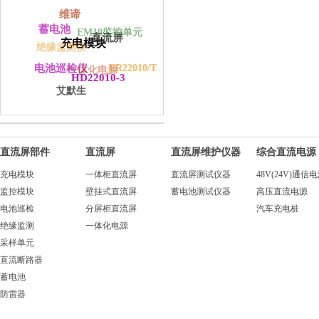
维谛
蓄电池
EM10监控单元
直流屏
充电模块
绝缘监测仪
ER22010/T
电池巡检仪
一体化电源
HD22010-3
艾默生
直流屏部件
直流屏
直流屏维护仪器
综合直流电源
充电模块
一体柜直流屏
直流屏测试仪器
48V(24V)通信
监控模块
壁挂式直流屏
蓄电池测试仪器
高压直流电源
电池巡检
分屏柜直流屏
汽车充电桩
绝缘监测
一体化电源
采样单元
直流断路器
蓄电池
防雷器