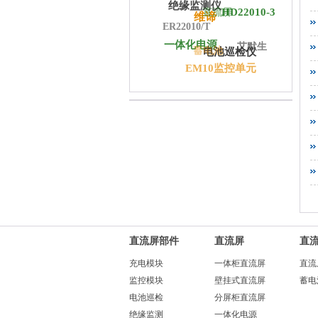
绝缘监测仪
直流屏
HD22010-3
维谛
ER22010/T
一体化电源
艾默生
蓄电池
电池巡检仪
EM10监控单元
直流屏部件
直流屏
直
充电模块
一体柜直流屏
直流
监控模块
壁挂式直流屏
蓄电
电池巡检
分屏柜直流屏
绝缘监测
一体化电源