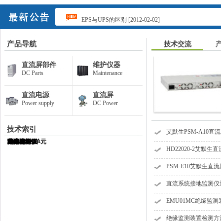
EPS与UPS的区别 [2012-02-02]
EPS与UPS的区别 [2012-02-02]
产品导航
技术交流
直流屏部件
维护仪器
DC Parts
Maintenance
直流电源
直流屏
Power supply
DC Power
技术索引
艾默生PSM-A10
HD22010-3
ER22010/T
直流屏
充电模块
艾默生
蓄电池
绝缘监测仪
维谛
电池巡检仪
EM10监控单元
一体化电源
HD22020-2艾默
PSM-E10艾默生
直流系统接地监测仪
EMU01MC绝缘监
绝缘监测装置检测方