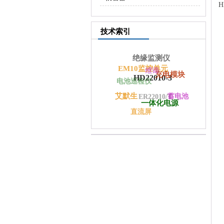
H
技术索引
绝缘监测仪
EM10监控单元
维谛
充电模块
HD22010-3
电池巡检仪
艾默生
蓄电池
ER22010/T
一体化电源
直流屏