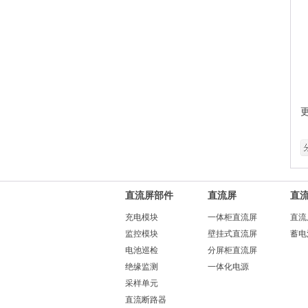
更
直流屏部件
直流屏
直
充电模块
一体柜直流屏
直流
监控模块
壁挂式直流屏
蓄电
电池巡检
分屏柜直流屏
绝缘监测
一体化电源
采样单元
直流断路器