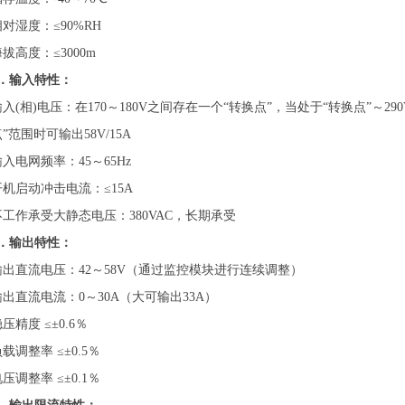
相对湿度：≤90%RH
拔高度：≤3000m
2．输入特性：
输入(相)电压：在170～180V之间存在一个“转换点”，当处于“转换点”～290
”范围时可输出58V/15A
输入电网频率：45～65Hz
开机启动冲击电流：≤15A
不工作承受大静态电压：380VAC，长期承受
3．输出特性：
输出直流电压：42～58V（通过监控模块进行连续调整）
输出直流电流：0～30A（大可输出33A）
压精度 ≤±0.6％
载调整率 ≤±0.5％
压调整率 ≤±0.1％