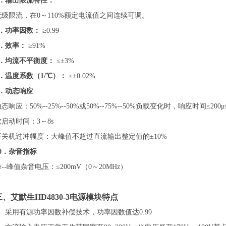
4．输出限流特性：
无级限流，在0～110%额定电流值之间连续可调。
5．功率因数：
≥0.99
6．效率：
≥91%
7．均流不平衡度：
≤±3%
8．温度系数（1/℃）：
≤±0.02%
9．动态响应
态响应：50%--25%--50%或50%--75%--50%负载变化时，响应时间≤200
软启动时间：3～8s
开关机过冲幅度：大峰值不超过直流输出整定值的±10%
10．杂音指标
--峰值杂音电压：≤200mV（0～20MHz）
三、艾默生HD4830-3电源模块特点
1、采用有源功率因数补偿技术，功率因数值达0.99