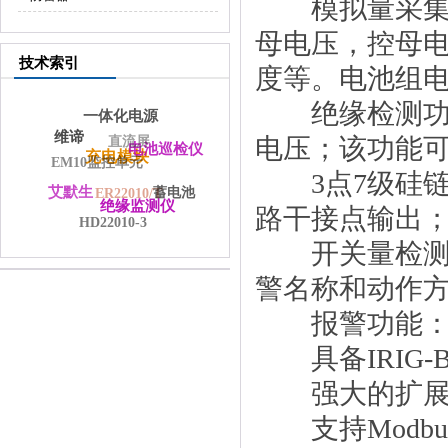
模拟量采集：
母电压，控母
技术索引
度等。电池组
绝缘检测功能
一体化电源
维谛
电压；该功能
直流屏
电池巡检仪
充电模块
EM10监控单元
3点7级硅链
艾默生
蓄电池
ER22010/T
绝缘监测仪
路干接点输出
HD22010-3
开关量检测：
警名称和动作
报警功能：包
具备IRIG-
强大的扩展
支持Modbus