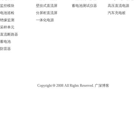
监控模块
壁挂式直流屏
蓄电池测试仪器
高压直流电源
电池巡检
分屏柜直流屏
汽车充电桩
绝缘监测
一体化电源
采样单元
直流断路器
蓄电池
防雷器
Copyright Θ 2008 All Rights Reserved. 广深博客