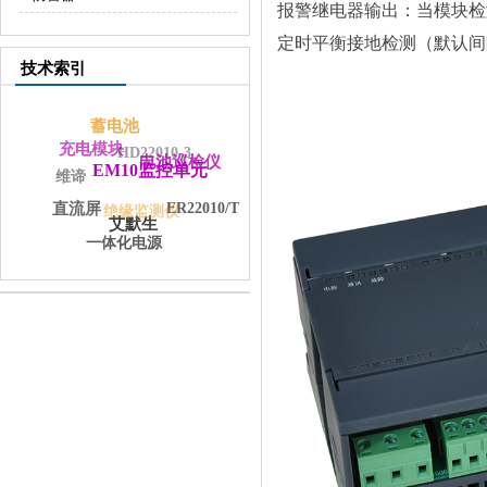
报警继电器输出：当模块检
定时平衡接地检测（默认间
技术索引
蓄电池
充电模块
HD22010-3
电池巡检仪
EM10监控单元
维谛
ER22010/T
直流屏
绝缘监测仪
艾默生
一体化电源