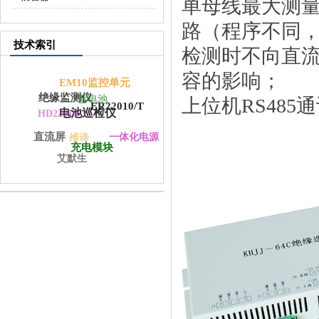
单母线最大测量
路（程序不同
技术索引
检测时不向直
容的影响；
EM10监控单元
绝缘监测仪
蓄电池
上位机RS485
ER22010/T
电池巡检仪
HD22010-3
直流屏
一体化电源
维谛
充电模块
艾默生