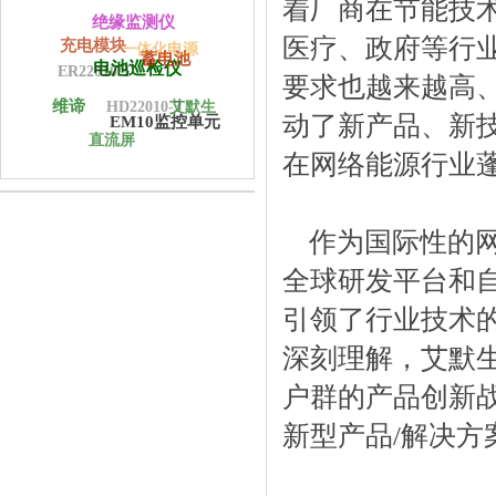
着厂商在节能技术
绝缘监测仪
医疗、政府等行
充电模块
一体化电源
蓄电池
电池巡检仪
ER22010/T
要求也越来越高
维谛
艾默生
HD22010-3
动了新产品、新
EM10监控单元
直流屏
在网络能源行业
作为国际性的网
全球研发平台和
引领了行业技术
深刻理解，艾默
户群的产品创新
新型产品/解决方