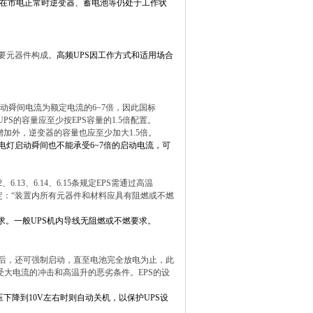
在市电正常时逆变器、蓄电池等仍处于工作状
要元器件构成。
高频
UPS
因工作方式和适用场合
动舜间电流为额定电流的
6~7
倍，因此国标
UPS
的容量应至少按
EPS
容量的
1.5
倍配置。
增加外，逆变器的容量也应至少加大
1.5
倍。
电灯启动舜间也不能承受
6~7
倍的启动电流，可
2
、
6.13
、
6.14
、
6.15
条规定
EPS
需通过高温
定：“装置内所有元器件和材料应具有阻燃或不燃
求。一般
UPS
机内导线无阻燃或不燃要求。
后，还可强制启动，直至电池完全放电为止，此
受大电流的冲击和高温升的恶劣条件。
EPS
的设
压下降到
10V
左右时则自动关机，以保护
UPS
设