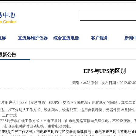
流屏
直流屏维护仪器
综合直流电源
客户服务
新闻
最新公告
EPS与UPS的区别
索引：本站原创 发布日期：2012-02-0
有时用户会问
EPS
（应急电源）和
UPS
（交流不间断电源）孰优孰劣的问题，其实二者
合适。以下分别从工作方式、设备架构、设备配置、适用负载种类、元器件要求差异性
、工作方式
PS
属于非在线工作方式：市电正常时，由市电旁路直接向负载供电，不经逆变器、
点；市电失电时瞬时自动切换，由蓄电池供电。
UPS
是在线工作方式：市电正常时通过逆变器向负载供电，市电不正常时由蓄电池通