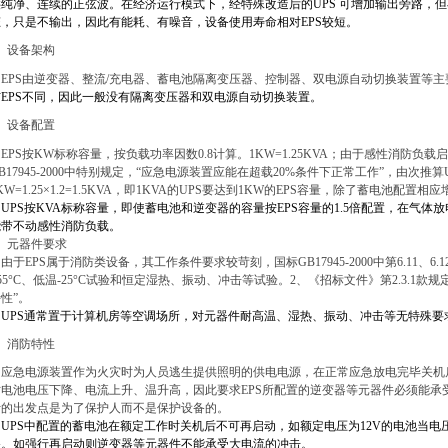
供纯净、连续的正弦波。在经济运行模式下，经特殊改造后的
UPS
可增加输出旁路，但
态，只是不输出，因此有能耗、有噪音，设备使用寿命相对
EPS
较短。
、设备架构
PS
由逆变器、整流
/
充电器、蓄电池隔离变压器、控制器、双电源自动切换装置等主
与
EPS
不同，因此一般没有隔离变压器和双电源自动切换装置。
、设备配置
PS
按
KW
标称容量，按负载功率因数
0.8
计算。
1KW=1.25KVA
；由于感性消防负载启
B17945-2000
中特别规定，“应急电源装置应能在超载
20%
条件下正常工作”，由次推算
KW=1.25
×
1.2=1.5KVA
，即
1KVA
的
UPS
要达到
1KW
的
EPS
容量，除了蓄电池配置相应
UPS
按
KVA
标称容量，即使蓄电池和逆变器的容量按
EPS
容量的
1.5
倍配置，在气体放
能带不动感性消防负载。
、元器件要求
由于
EPS
属于消防类设备，其工作条件要求较苛刻，国标
GB17945-2000
中第
6.11
、
6.1
55
°C
、低温-25°C试验和恒定
湿热、振动、冲击等
试验
。
2
、《招标文件》第
2.3.1
款规
性”。
UPS
通常置于计算机房等空调场所，对元器件耐高温、湿热、振动、冲击等无特殊要
、消防特性
应急电源装置作为火灾时为人员逃生提供照明的供电电源，在正常应急放电完毕关机
时电池电压下降、电流上升、温升高，因此要求
EPS
所配置的逆变器等元器件必须能承
计的出发点是为了保护人而不是保护设备的。
UPS
中配置的蓄电池在额定工作时关机后不可再启动，如额定电压为
12V
的电池当电
备。如强行再启动则逆变器等元器件不能承受大电流的冲击。