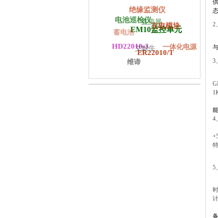
绝缘监测仪
电池巡检仪
直流屏
2
充电模块
EM10监控单元
蓄电池
E
HD22010-3
一体化电源
艾默生
ER22010/T
3
维谛
E
G
1
4
+
特
5