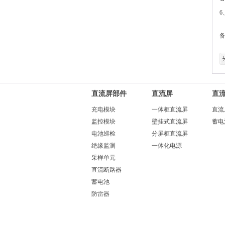
6
E
直流屏部件
直流屏
直
充电模块
一体柜直流屏
直流
监控模块
壁挂式直流屏
蓄电
电池巡检
分屏柜直流屏
绝缘监测
一体化电源
采样单元
直流断路器
蓄电池
防雷器